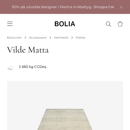
50% på utvalda designer i Naima möbeltyg.
Shoppa här
Go to frontpage
Bolia.com
Accessoarer
Hemtextil
Mattor
Vilde Matta
2 660 kg CO2eq .