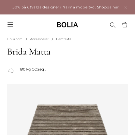
50% på utvalda designer i Naima möbeltyg.
Shoppa här
Go to frontpage
Bolia.com
Accessoarer
Hemtextil
Brida Matta
190 kg CO2eq .