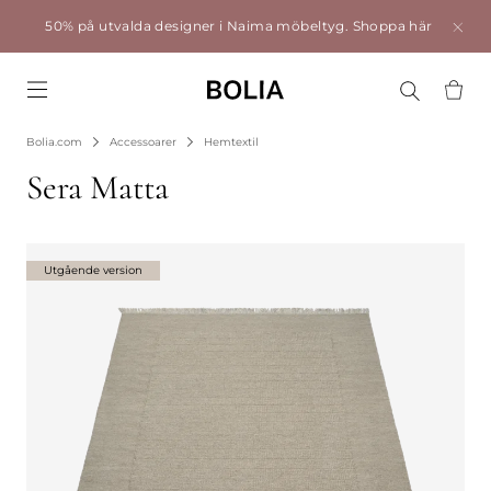
50% på utvalda designer i Naima möbeltyg.
Shoppa här
Go to frontpage
Bolia.com
Accessoarer
Hemtextil
Sera Matta
Utgående version