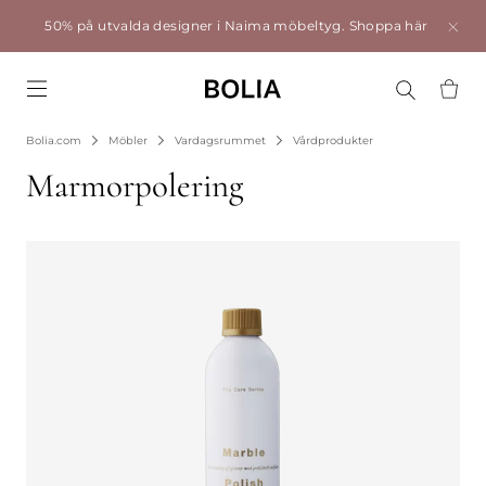
50% på utvalda designer i Naima möbeltyg.
Shoppa här
Go to frontpage
Bolia.com
Möbler
Vardagsrummet
Vårdprodukter
Marmorpolering