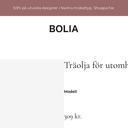
50% på utvalda designer i Naima möbeltyg.
Shoppa här
Träolja för utom
Modell
Modell
309 kr.