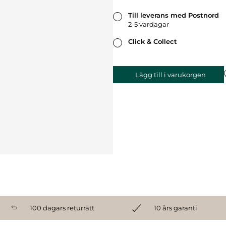
Till leverans med Postnord
2-5 vardagar
Click & Collect
Lägg till i varukorgen
100 dagars returrätt
10 års garanti