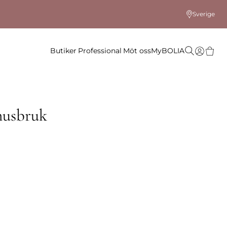
Sverige
Butiker
Professional
Möt oss
MyBOLIA
husbruk