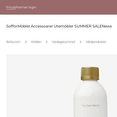
Privat
Partner login
Soffor
Möbler
Accessoarer
Utemöbler
SUMMER SALE
News
Bolia.com
Möbler
Vardagsrummet
Vårdprodukter