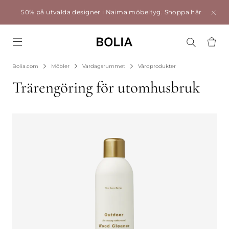
50% på utvalda designer i Naima möbeltyg.
Shoppa här
Go to frontpage
Bolia.com
Möbler
Vardagsrummet
Vårdprodukter
Trärengöring för utomhusbruk