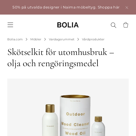
50% på utvalda designer i Naima möbeltyg.
Shoppa här
Go to frontpage
Bolia.com
Möbler
Vardagsrummet
Vårdprodukter
Skötselkit för utomhusbruk –
olja och rengöringsmedel