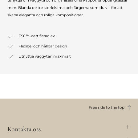
utnyttja din väggyta och organisera dina kappor, shoppingkassar
m.m. Blanda de tre storlekarna och färgerna som du vill för att
skapa eleganta och roliga kompositioner.
FSC™-certifierad ek
Flexibel och hållbar design
Utnyttja väggytan maximalt
Free ride to the top
Kontakta oss