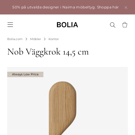
50% på utvalda designer i Naima möbeltyg.
Shoppa här
Go to frontpage
Bolia.com
Möbler
Kontor
Nob Väggkrok 14,5 cm
Always Low Price