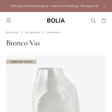
50% på utvalda designer i Naima möbeltyg.
Shoppa här
Go to frontpage
Bolia.com
Accessoarer
Dekoration
Bronco Vas
Utgående version