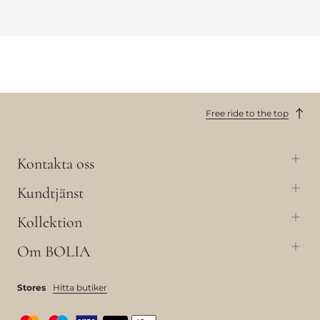
Free ride to the top
Kontakta oss
Kundtjänst
Kollektion
Om BOLIA
Stores
Hitta butiker