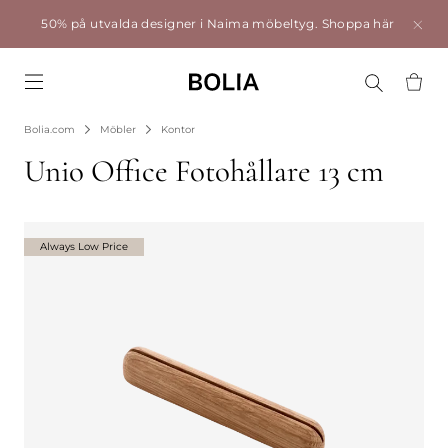
50% på utvalda designer i Naima möbeltyg.
Shoppa här
Go to frontpage
Bolia.com
Möbler
Kontor
Unio Office Fotohållare 13 cm
Always Low Price