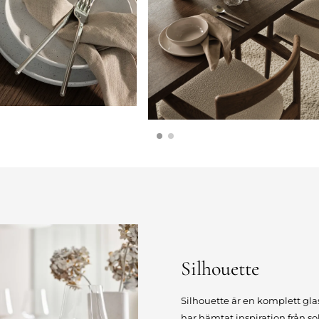
Silhouette
Silhouette är en komplett gl
har hämtat inspiration från 