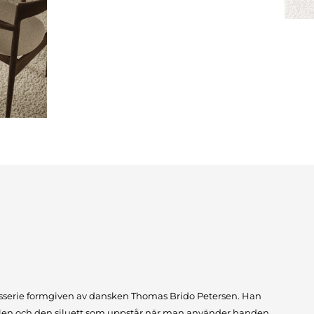
asserie formgiven av dansken Thomas Brido Petersen. Han
solen och den siluett som uppstår när man använder handen