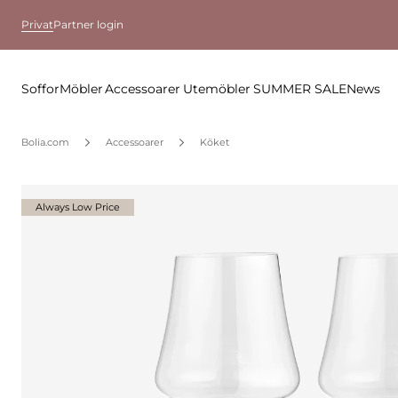
Privat
Partner login
Soffor
Möbler
Accessoarer
Utemöbler
SUMMER SALE
News
Bolia.com
Accessoarer
Köket
Always Low Price