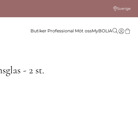
Sverige
Butiker
Professional
Möt oss
MyBOLIA
glas - 2 st.