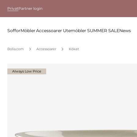
Privat
Partner login
Soffor
Möbler
Accessoarer
Utemöbler
SUMMER SALE
News
Bolia.com
Accessoarer
Köket
Always Low Price