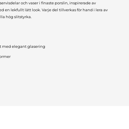
servisdelar och vaser i finaste porslin, inspirerade av
n lekfullt lätt look. Varje del tillverkas för hand i lera av
lla hög slitstyrka.
tet med elegant glasering
former