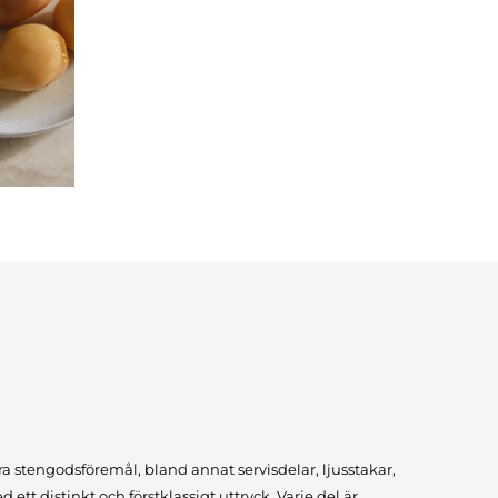
a stengodsföremål, bland annat servisdelar, ljusstakar,
ett distinkt och förstklassigt uttryck. Varje del är