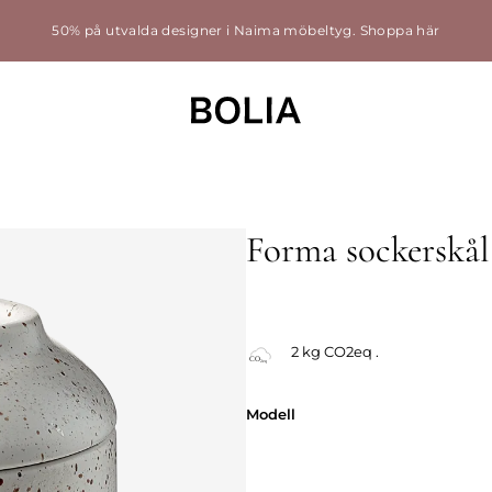
50% på utvalda designer i Naima möbeltyg.
Shoppa här
Forma sockerskål
2 kg CO2eq .
Modell
Modell