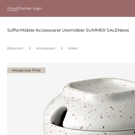
Privat
Partner login
Soffor
Möbler
Accessoarer
Utemöbler
SUMMER SALE
News
Bolia.com
Accessoarer
Köket
Always Low Price