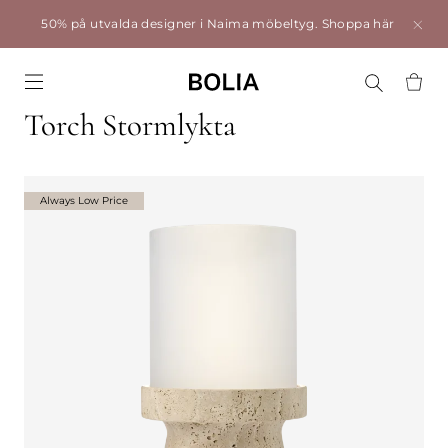
50% på utvalda designer i Naima möbeltyg.
Shoppa här
Go to frontpage
Torch Stormlykta
Always Low Price