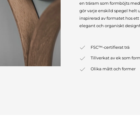
en träram som formböjts med h
gör varje enskild spegel helt 
inspirerad av formatet hos ett 
elegant och organiskt designf
FSC™-certifierat trä
Tillverkat av ek som fo
Olika mått och former