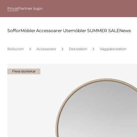
Privat
Partner login
Soffor
Möbler
Accessoarer
Utemöbler
SUMMER SALE
News
Bolia.com
Accessoarer
Dekoration
Väggdekoration
Flera storlekar