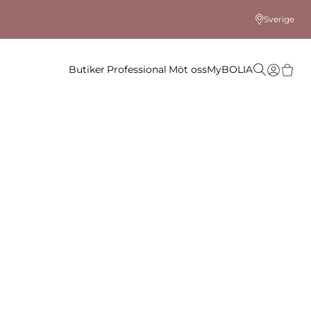
Sverige
Butiker
Professional
Möt oss
MyBOLIA
l