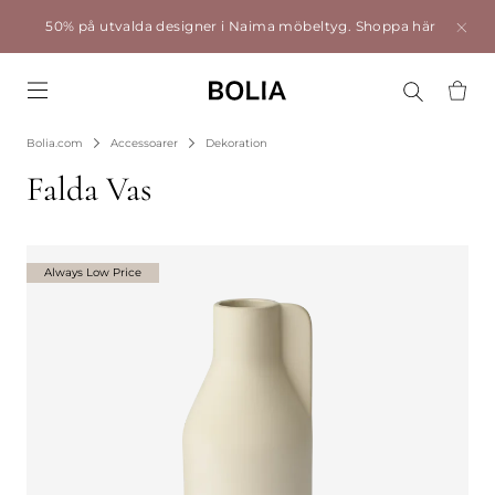
50% på utvalda designer i Naima möbeltyg.
Shoppa här
Go to frontpage
Bolia.com
Accessoarer
Dekoration
Falda Vas
Always Low Price