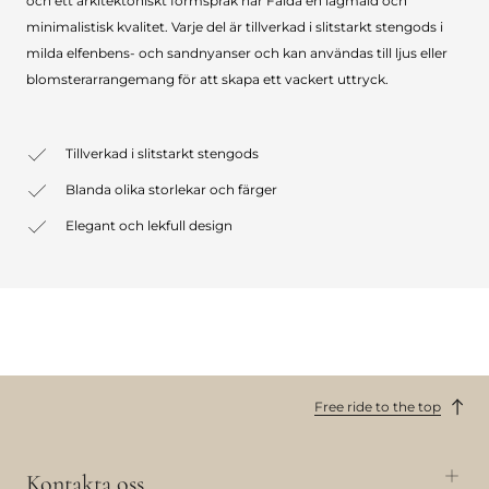
och ett arkitektoniskt formspråk har Falda en lågmäld och
minimalistisk kvalitet. Varje del är tillverkad i slitstarkt stengods i
milda elfenbens- och sandnyanser och kan användas till ljus eller
blomsterarrangemang för att skapa ett vackert uttryck.
Tillverkad i slitstarkt stengods
Blanda olika storlekar och färger
Elegant och lekfull design
Free ride to the top
Kontakta oss