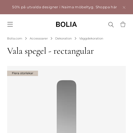
50% på utvalda designer i Naima möbeltyg.
Shoppa här
Go to frontpage
Bolia.com
Accessoarer
Dekoration
Väggdekoration
Vala spegel - rectangular
Flera storlekar