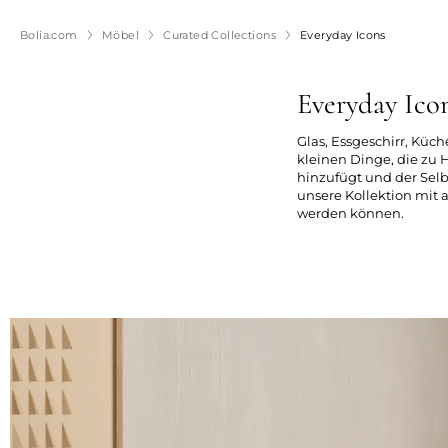
Bolia.com
Möbel
Curated Collections
Everyday Icons
Everyday Ico
Glas, Essgeschirr, Küc
kleinen Dinge, die zu
hinzufügt und der Selb
unsere Kollektion mit 
werden können.