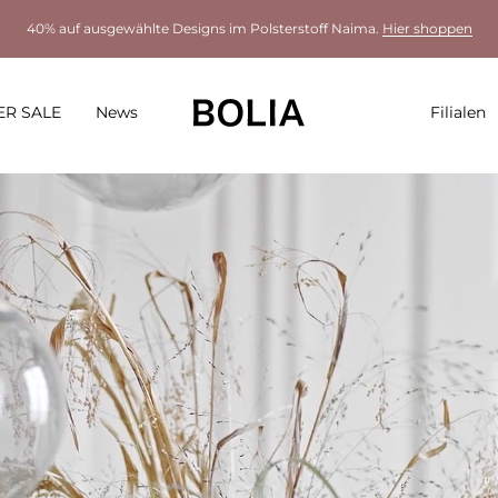
40% auf ausgewählte Designs im Polsterstoff Naima.
Hier shoppen
R SALE
News
Filialen