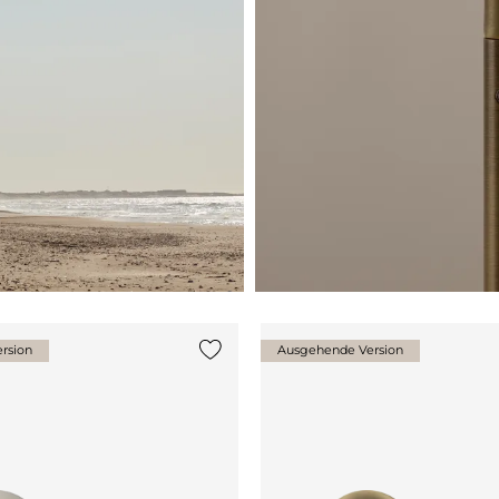
rsion
Ausgehende Version
en
{0} zur Liste hinzufügen