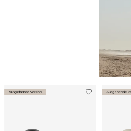
Ausgehende Version
Ausgehende Ve
{0} zur Liste hinzufüg