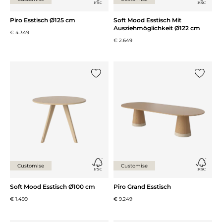
Piro Esstisch Ø125 cm
Soft Mood Esstisch Mit
Ausziehmöglichkeit Ø122 cm
€ 4.349
€ 2.649
{0} zur Liste hinzufügen
{0} zur
Customise
Customise
Soft Mood Esstisch Ø100 cm
Piro Grand Esstisch
€ 1.499
€ 9.249