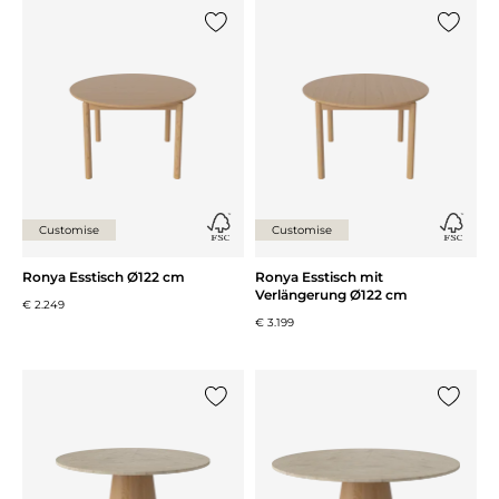
{0} zur Liste hinzufügen
{0} zur
Customise
Customise
Ronya Esstisch Ø122 cm
Ronya Esstisch mit
Verlängerung Ø122 cm
€ 2.249
€ 3.199
{0} zur Liste hinzufügen
{0} zur