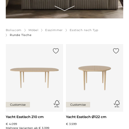
Bolia.com
Möbel
Esszimmer
Esstisch nach Typ
Runde Tische
{0} zur Liste hinzufügen
{0} zur
Customise
Customise
Yacht Esstisch 210 cm
Yacht Esstisch Ø122 cm
€ 4.099
€ 3.599
Mehrere Varianten ab
€ 3.399