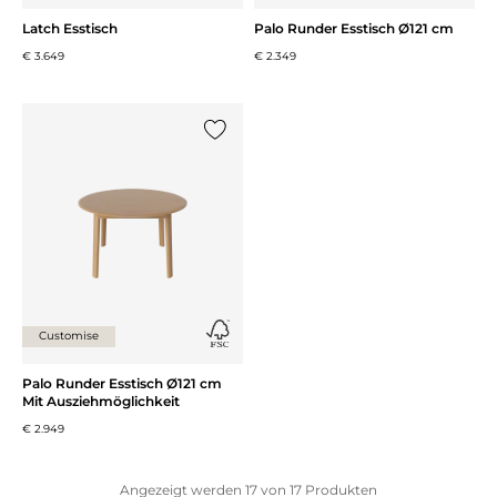
Latch Esstisch
Palo Runder Esstisch Ø121 cm
€ 3.649
€ 2.349
{0} zur Liste hinzufügen
Customise
Palo Runder Esstisch Ø121 cm
Mit Ausziehmöglichkeit
€ 2.949
Angezeigt werden
17
von
17
Produkten