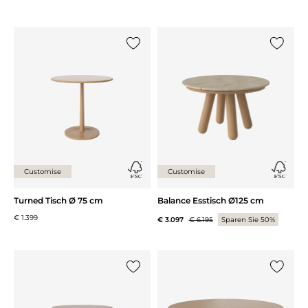
{0} zur Liste hinzufügen
{0} zur
Customise
Customise
Turned Tisch Ø 75 cm
Balance Esstisch Ø125 cm
€ 1.399
€ 3.097
€ 6.195
Sparen Sie 50%
{0} zur Liste hinzufügen
{0} zur