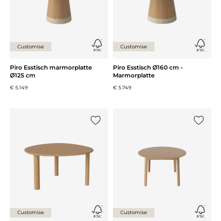
Customise
Customise
Piro Esstisch marmorplatte
Piro Esstisch Ø160 cm -
Ø125 cm
Marmorplatte
€ 5.149
€ 5.749
{0} zur Liste hinzufügen
{0} zur
Customise
Customise