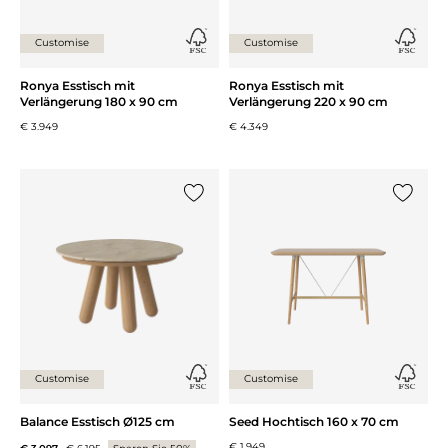
Customise
Customise
Ronya Esstisch mit
Ronya Esstisch mit
Verlängerung 180 x 90 cm
Verlängerung 220 x 90 cm
€ 3.949
€ 4.349
{0} zur Liste hinzufügen
{0} zur
Customise
Customise
Balance Esstisch Ø125 cm
Seed Hochtisch 160 x 70 cm
€ 1.949