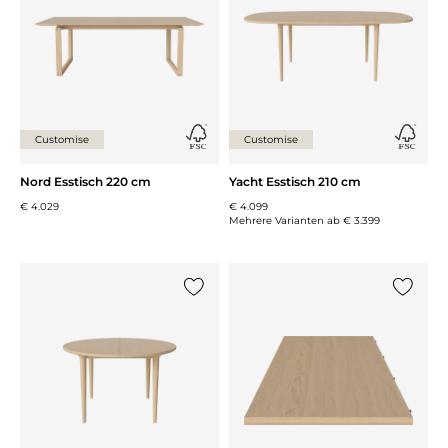
Customise
Customise
Nord Esstisch 220 cm
Yacht Esstisch 210 cm
€ 4.029
€ 4.099
Mehrere Varianten ab
€ 3.399
{0} zur Liste hinzufügen
{0} zur