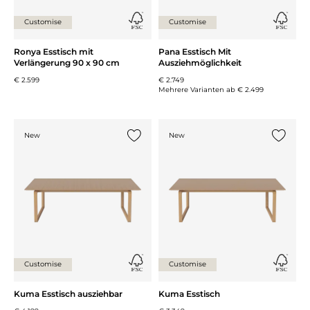
Customise
Customise
Ronya Esstisch mit
Pana Esstisch Mit
Verlängerung 90 x 90 cm
Ausziehmöglichkeit
€ 2.599
€ 2.749
Mehrere Varianten ab
€ 2.499
New
New
{0} zur Liste hinzufügen
{0} zur
Customise
Customise
Kuma Esstisch ausziehbar
Kuma Esstisch