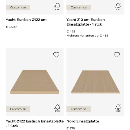
Customise
Customise
Yacht Esstisch Ø122 cm
Yacht 210 cm Esstisch
Einsatzplatte - 1 stck
€ 3.599
€ 479
Mehrere Varianten ab
€ 439
{0} zur Liste hinzufügen
{0} zur
Customise
Customise
Yacht Ø122 Esstisch Einsatzplatte
Nord Einsatzplatte
- 1 Stck
€ 579