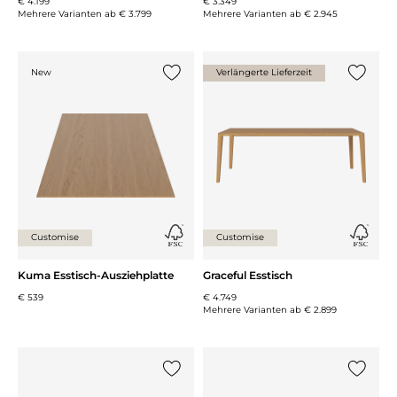
€ 4.199
€ 3.349
Mehrere Varianten ab
€ 3.799
Mehrere Varianten ab
€ 2.945
New
Verlängerte Lieferzeit
{0} zur Liste hinzufügen
{0} zur
Customise
Customise
Kuma Esstisch-Ausziehplatte
Graceful Esstisch
€ 539
€ 4.749
Mehrere Varianten ab
€ 2.899
{0} zur Liste hinzufügen
{0} zur