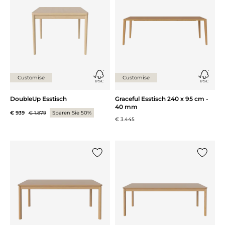
Customise
Customise
DoubleUp Esstisch
Graceful Esstisch 240 x 95 cm -
40 mm
€ 939
€ 1.879
Sparen Sie 50%
€ 3.445
{0} zur Liste hinzufügen
{0} zur