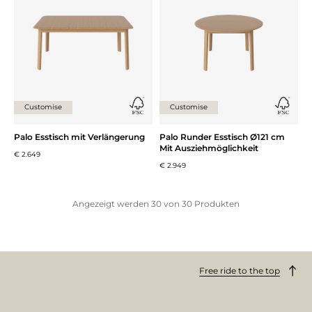
Customise
Customise
Palo Esstisch mit Verlängerung
Palo Runder Esstisch Ø121 cm
Mit Ausziehmöglichkeit
€ 2.649
€ 2.949
Angezeigt werden
30
von
30
Produkten
Free ride to the top