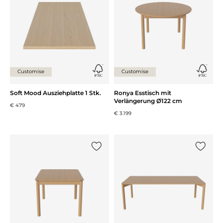
Customise
Customise
Soft Mood Ausziehplatte 1 Stk.
Ronya Esstisch mit
Verlängerung Ø122 cm
€ 479
€ 3.199
{0} zur Liste hinzufügen
{0} zur