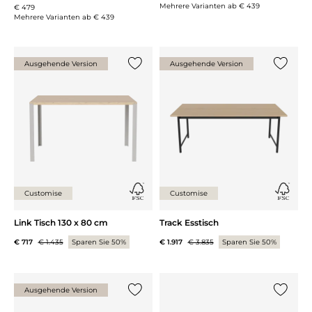
Mehrere Varianten ab
€ 439
€ 479
Mehrere Varianten ab
€ 439
Ausgehende Version
Ausgehende Version
{0} zur Liste hinzufügen
{0} zur
Customise
Customise
Link Tisch 130 x 80 cm
Track Esstisch
€ 717
€ 1.435
Sparen Sie 50%
€ 1.917
€ 3.835
Sparen Sie 50%
Ausgehende Version
{0} zur Liste hinzufügen
{0} zur