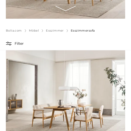
Bolia.com
Möbel
Esszimmer
Esszimmersofa
Filter