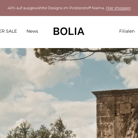
40% auf ausgewählte Designs im Polsterstoff Naima.
Hier shoppen
R SALE
News
Filialen