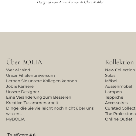
Designed von
Anna Karnov & Clara Mahler
Über BOLIA
Kollektion
Wer wir sind
New Collection
Unser Filialenuniversum
Sofas
Lernen Sie unsere Kollegen kennen
Möbel
Job & Karriere
Aussenmöbel
Unsere Designer
Lampen
Eine Veränderung zum Besseren
Teppiche
Kreative Zusammenarbeit
Accessoires
Dinge, die Sie vielleicht noch nicht über uns
Curated Collect
wissen...
The Professiona
MyBOLIA
Online Outlet