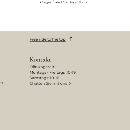
Designed von
Hans Thyge & Co
Free ride to the top
Kontakt
Öffnungszeit:
Montags - Freitags: 10-19
Samstags: 10-16
en
Chatten Sie mit uns