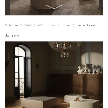
Bolia.com
Möbel
Wohnzimmer
Hocker
Kleine Hocker
Filter