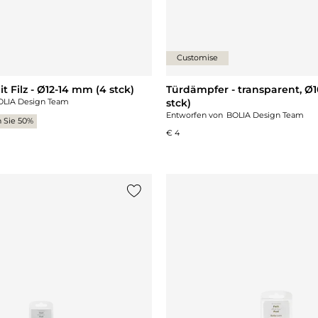
Customise
t Filz - Ø12-14 mm (4 stck)
Türdämpfer - transparent, Ø
OLIA Design Team
stck)
Entworfen von
BOLIA Design Team
 Sie 50%
€ 4
gen
{0} zur Liste hinzufügen