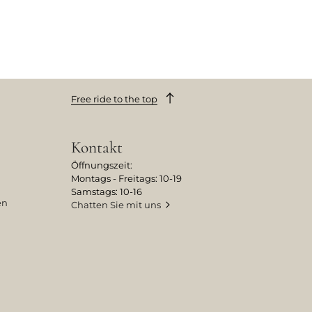
Free ride to the top
Kontakt
Öffnungszeit:
Montags - Freitags: 10-19
Samstags: 10-16
en
Chatten Sie mit uns