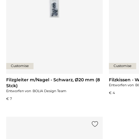
Customise
Customise
Filzgleiter m/Nagel - Schwarz, Ø20 mm (8
Filzkissen - 
Stck)
Entworfen von
B
Entworfen von
BOLIA Design Team
€ 4
€ 7
{0} zur Liste hinzufü