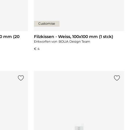
Customise
10 mm (20
Filzkissen - Weiss, 100x100 mm (1 stck)
Entworfen von
BOLIA Design Team
€ 4
{0} zur Liste hinzufügen
{0} zu