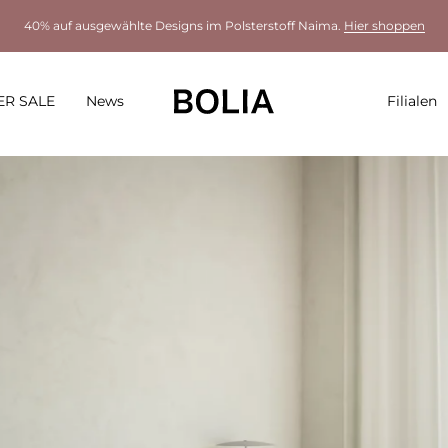
40% auf ausgewählte Designs im Polsterstoff Naima.
Hier shoppen
R SALE
News
Filialen