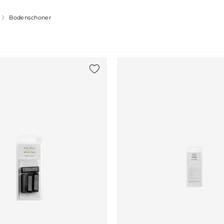
Bodenschoner
gen
{0} zur Liste hinzufügen