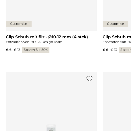
Customise
Customise
Clip Schuh mit filz - Ø10-12 mm (4 stck)
Clip Schuh mi
Entworfen von
BOLIA Design Team
Entworfen von
B
€ 6
€ 13
Sparen Sie 50%
€ 6
€ 13
Sparen
{0} zur Liste hinzufü