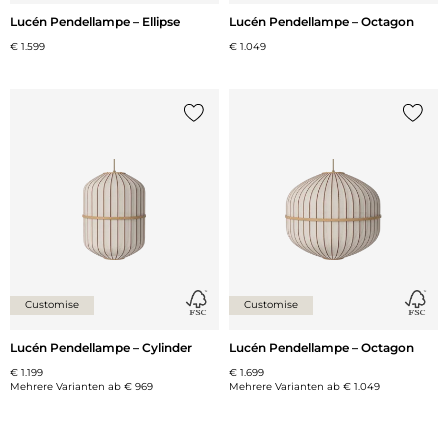
Lucén Pendellampe – Ellipse
Lucén Pendellampe – Octagon
€ 1.599
€ 1.049
{0} zur Liste hinzufügen
{0} zu
Customise
Customise
Lucén Pendellampe – Cylinder
Lucén Pendellampe – Octagon
€ 1.199
€ 1.699
Mehrere Varianten ab
€ 969
Mehrere Varianten ab
€ 1.049