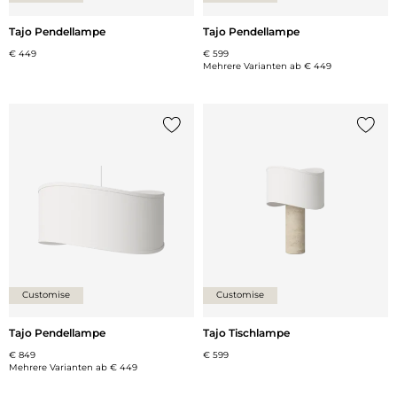
Tajo Pendellampe
Tajo Pendellampe
€ 449
€ 599
Mehrere Varianten ab
€ 449
{0} zur Liste hinzufügen
{0} zu
Customise
Customise
Tajo Pendellampe
Tajo Tischlampe
€ 849
€ 599
Mehrere Varianten ab
€ 449