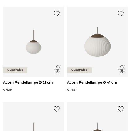
{0} zur Liste hinzufügen
{0} zu
Customise
Customise
Acorn Pendellampe Ø 21 cm
Acorn Pendellampe Ø 41 cm
€ 439
€ 789
{0} zur Liste hinzufügen
{0} zu