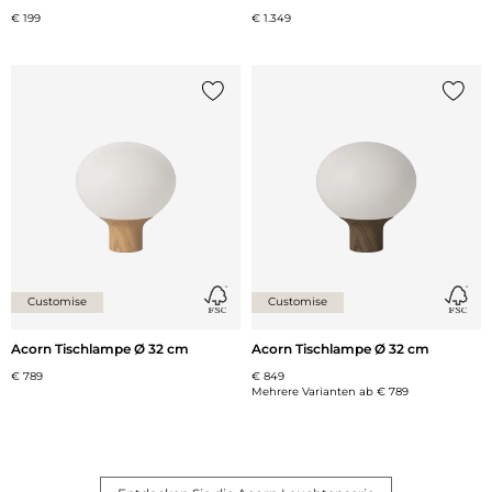
€ 199
€ 1.349
{0} zur Liste hinzufügen
{0} zu
Customise
Customise
Acorn Tischlampe Ø 32 cm
Acorn Tischlampe Ø 32 cm
€ 789
€ 849
Mehrere Varianten ab
€ 789