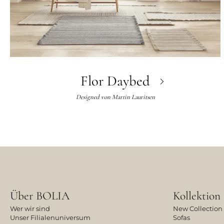
Flor Daybed
Designed von
Martin Lauritsen
Über BOLIA
Kollektion
Wer wir sind
New Collection
Unser Filialenuniversum
Sofas