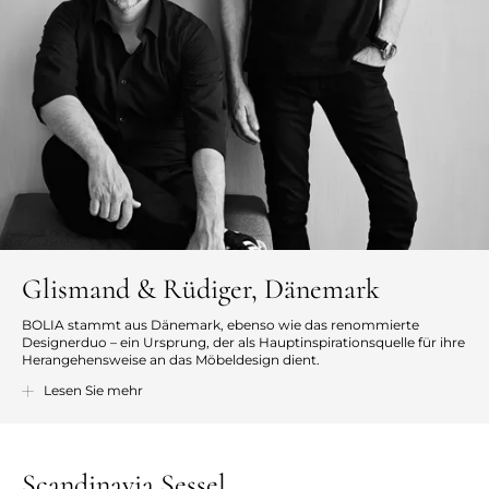
Glismand & Rüdiger, Dänemark
BOLIA stammt aus Dänemark, ebenso wie das renommierte
Designerduo – ein Ursprung, der als Hauptinspirationsquelle für ihre
Herangehensweise an das Möbeldesign dient.
Bei der Formgebung von Möbeln lässt sich das Designerduo von
Lesen Sie mehr
der lebendigen skandinavischen Natur und ihren Materialien
inspirieren und greift gleichzeitig auf die stolze Designtradition
zurück, die auf Einfachheit, Eleganz, Handwerkskunst und
nachhaltigen Materialien beruht.
Scandinavia Sessel