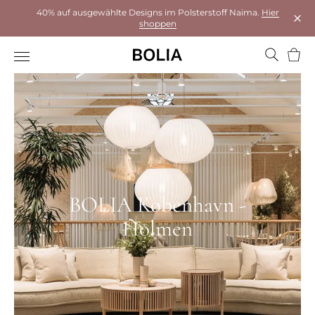
40% auf ausgewählte Designs im Polsterstoff Naima.
Hier
shoppen
Das 
Ware
BOLIA København -
Holmen