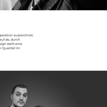
operation auszeichnet,
auf ab, durch
gn stellt eine
r Qualität im