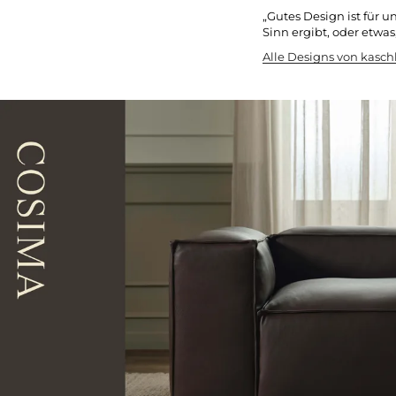
„Gutes Design ist für u
Sinn ergibt, oder etwas
Alle Designs von kasc