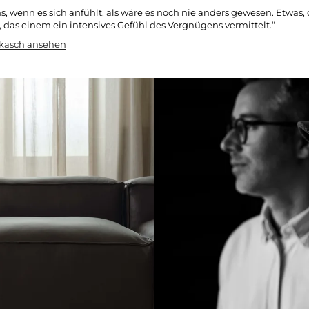
ns, wenn es sich anfühlt, als wäre es noch nie anders gewesen. Etwas
, das einem ein intensives Gefühl des Vergnügens vermittelt.“
hkasch ansehen