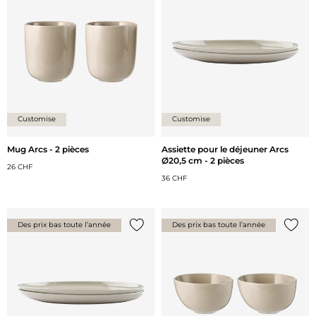
Customise
Customise
Mug Arcs - 2 pièces
Assiette pour le déjeuner Arcs
Ø20,5 cm - 2 pièces
26 CHF
36 CHF
Des prix bas toute l’année
Des prix bas toute l’année
Ajouter {0} à la liste
Ajoute