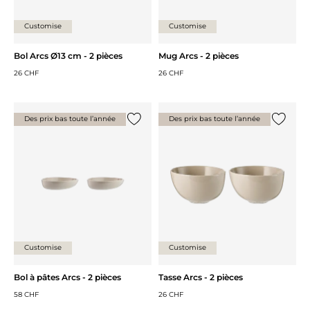
Customise
Customise
Bol Arcs Ø13 cm - 2 pièces
Mug Arcs - 2 pièces
26 CHF
26 CHF
Des prix bas toute l’année
Des prix bas toute l’année
Ajouter {0} à la liste
Ajouter 
Customise
Customise
Bol à pâtes Arcs - 2 pièces
Tasse Arcs - 2 pièces
58 CHF
26 CHF