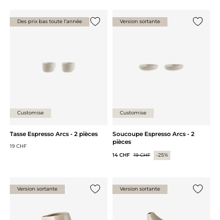
Des prix bas toute l’année
Version sortante
Ajouter {0} à la liste
Ajouter 
Customise
Customise
Tasse Espresso Arcs - 2 pièces
Soucoupe Espresso Arcs - 2
pièces
19 CHF
14 CHF
19 CHF
-25%
Version sortante
Version sortante
Ajouter {0} à la liste
Ajouter 