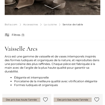
Bolia.com
Accessoires
La cuisine
Service de table
Filtres
(1)
Vaisselle Arcs
Arcs est une gamme de vaisselle et de vases intemporels inspirés
des formes ludiques et organiques de la nature, et reproduites dans
une porcelaine des plus raffinées. Chaque pièce est fabriquée à la
main avec de l’argile de la plus haute qualité pour garantir sa
durabilité.
Élégante et intemporelle
Porcelaine de la meilleure qualité avec vitrification élégante
Formes ludiques et organiques
Des prix bas toute l’année
Des prix bas toute l’année
Ajouter {0} à la liste
Ajoute