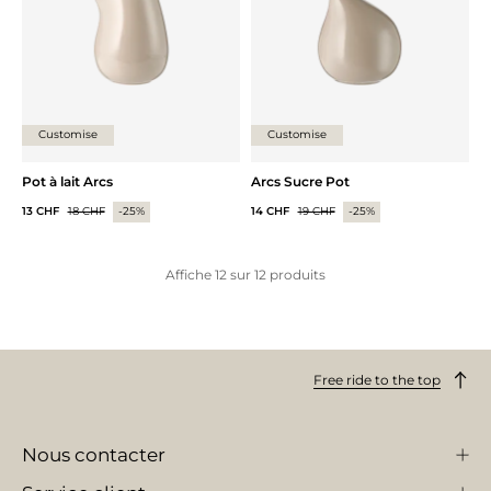
Customise
Customise
Pot à lait Arcs
Arcs Sucre Pot
13 CHF
18 CHF
-25%
14 CHF
19 CHF
-25%
Affiche
12
sur
12
produits
Free ride to the top
Nous contacter