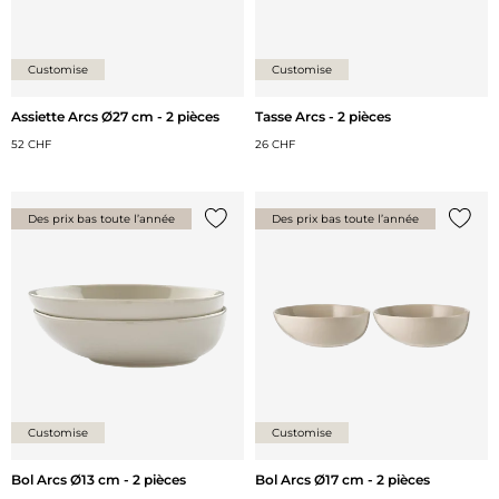
Customise
Customise
Assiette Arcs Ø27 cm - 2 pièces
Tasse Arcs - 2 pièces
52 CHF
26 CHF
Des prix bas toute l’année
Des prix bas toute l’année
Ajouter {0} à la liste
Ajoute
Customise
Customise
Bol Arcs Ø13 cm - 2 pièces
Bol Arcs Ø17 cm - 2 pièces