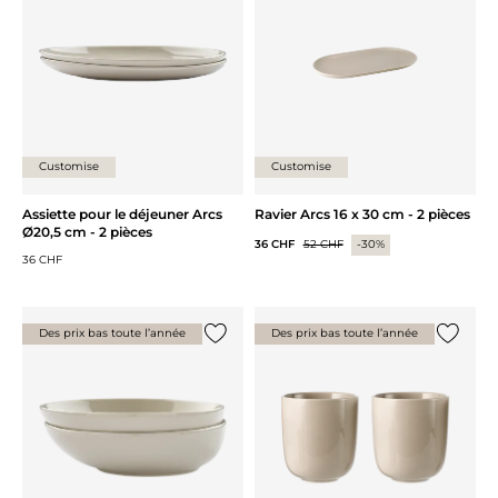
Customise
Customise
Assiette pour le déjeuner Arcs
Ravier Arcs 16 x 30 cm - 2 pièces
Ø20,5 cm - 2 pièces
36 CHF
52 CHF
-30%
36 CHF
Des prix bas toute l’année
Des prix bas toute l’année
Ajouter {0} à la liste
Ajouter 