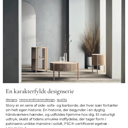
En karakterfyldt designserie
designs
,
newscandinaviandesign
,
quality
Story er en serie af side- sofa- og barborde, der hver især fortæller
sin helt egen historie. En historie, der begynder i en dygtig
håndværkers hænder, og udfoldes hjemme hos dig. Et naturligt
udtryk, skabt af tidens smukke indflydelse, der tager form i
patinaens unikke mønstre i solidt, FSC®-certificeret egetræ .