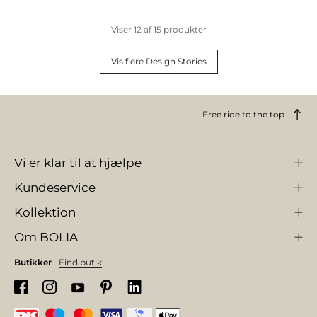
Viser
12
af
15
produkter
Vis flere Design Stories
Free ride to the top
Vi er klar til at hjælpe
Kundeservice
Kollektion
Om BOLIA
Butikker
Find butik