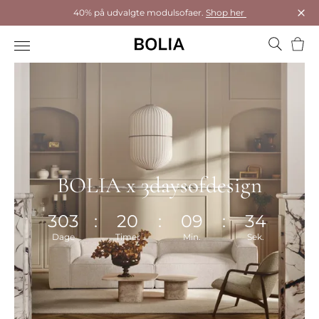
40% på udvalgte modulsofaer.
Shop her
Luk
Kurv
BOLIA x 3daysofdesign
303
:
20
:
09
:
33
Dage
Timer
Min.
Sek.