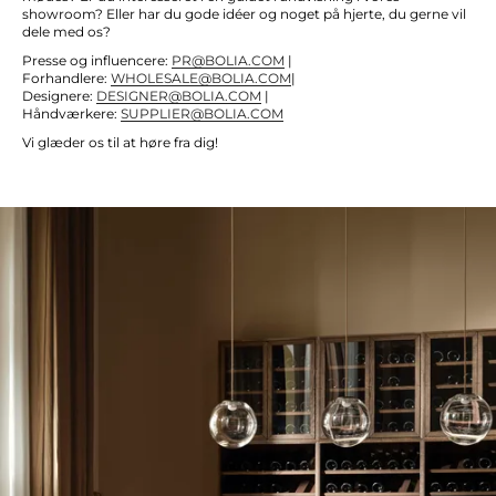
showroom? Eller har du gode idéer og noget på hjerte, du gerne vil
dele med os?
Presse og influencere:
PR@BOLIA.COM
|
Forhandlere:
WHOLESALE@BOLIA.COM
|
Designere:
DESIGNER@BOLIA.COM
|
Håndværkere:
SUPPLIER@BOLIA.COM
Vi glæder os til at høre fra dig!