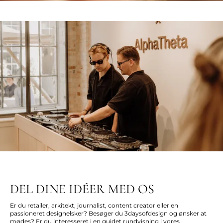
DEL DINE IDÉER MED OS
Er du retailer, arkitekt, journalist, content creator eller en
passioneret designelsker? Besøger du 3daysofdesign og ønsker at
mødes? Er du interesseret i en guidet rundvisning i vores