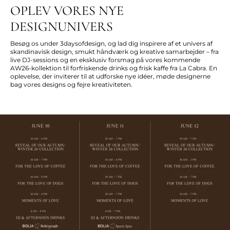
OPLEV VORES NYE
DESIGNUNIVERS
Besøg os under 3daysofdesign, og lad dig inspirere af et univers af
skandinavisk design, smukt håndværk og kreative samarbejder – fra
live DJ-sessions og en eksklusiv forsmag på vores kommende
AW26-kollektion til forfriskende drinks og frisk kaffe fra La Cabra. En
oplevelse, der inviterer til at udforske nye idéer, møde designerne
bag vores designs og fejre kreativiteten.