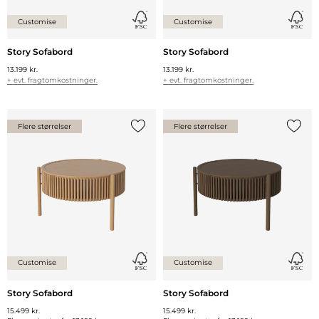
Customise
Customise
Story Sofabord
Story Sofabord
13.199 kr.
13.199 kr.
+ evt. fragtomkostninger.
+ evt. fragtomkostninger.
Flere størrelser
Flere størrelser
Tilføj {0} til listen
Tilføj 
Customise
Customise
Story Sofabord
Story Sofabord
15.499 kr.
15.499 kr.