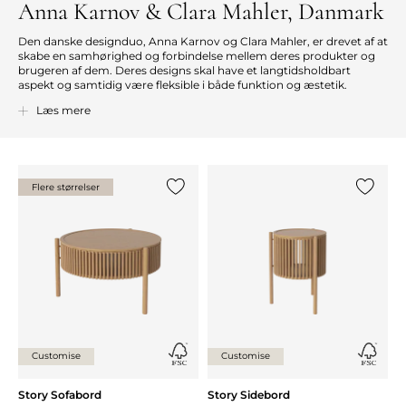
Anna Karnov & Clara Mahler, Danmark
Den danske designduo, Anna Karnov og Clara Mahler, er drevet af at
skabe en samhørighed og forbindelse mellem deres produkter og
brugeren af dem. Deres designs skal have et langtidsholdbart
aspekt og samtidig være fleksible i både funktion og æstetik.
Designduoen bruger blandt andet tidens flygtighed og finhed som
Læs mere
element i deres designproces og som bæredygtigt og tidløst
parameter i slutproduktet. Derfor anvender de materialer, der ældes
med ynde og lader sig ikke inspirere af flygtige tendenser. Deres
designs skal fungere over tid og kunne fortælle sin egen historie. Og
netop dét er ideen bag hvert eneste design fra designduoens hånd.
Flere størrelser
Tilføj {0} til listen
Tilføj {0
Anna Karnov & Clara Mahler
Customise
Customise
Story Sofabord
Story Sidebord