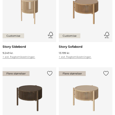
Customise
Customise
Story Sidebord
Story Sofabord
9.249 kr.
13.199 kr.
+ evt. fragtomkostninger.
+ evt. fragtomkostninger.
Flere størrelser
Flere størrelser
Tilføj {0} til listen
Tilføj 