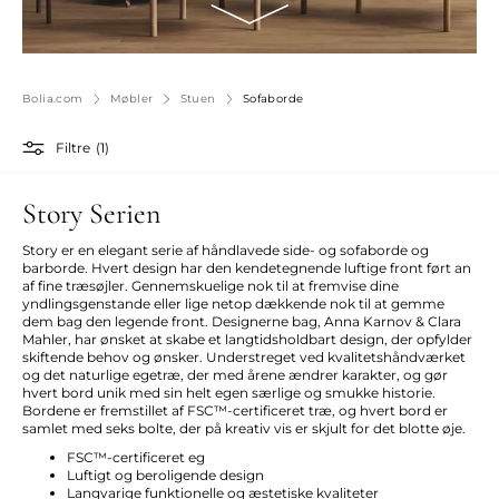
Bolia.com
Møbler
Stuen
Sofaborde
Filtre
(1)
Story Serien
Story er en elegant serie af håndlavede side- og sofaborde og
barborde. Hvert design har den kendetegnende luftige front ført an
af fine træsøjler. Gennemskuelige nok til at fremvise dine
yndlingsgenstande eller lige netop dækkende nok til at gemme
dem bag den legende front. Designerne bag, Anna Karnov & Clara
Mahler, har ønsket at skabe et langtidsholdbart design, der opfylder
skiftende behov og ønsker. Understreget ved kvalitetshåndværket
og det naturlige egetræ, der med årene ændrer karakter, og gør
hvert bord unik med sin helt egen særlige og smukke historie.
Bordene er fremstillet af FSC™-certificeret træ, og hvert bord er
samlet med seks bolte, der på kreativ vis er skjult for det blotte øje.
FSC™-certificeret eg
Luftigt og beroligende design
Langvarige funktionelle og æstetiske kvaliteter