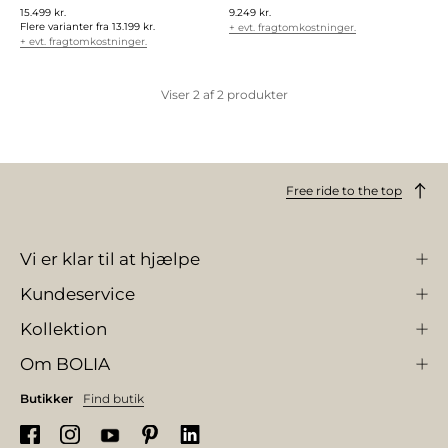
15.499 kr.
9.249 kr.
Flere varianter fra
13.199 kr.
+ evt. fragtomkostninger.
+ evt. fragtomkostninger.
Viser
2
af
2
produkter
Free ride to the top
Vi er klar til at hjælpe
Kundeservice
Kollektion
Om BOLIA
Butikker
Find butik