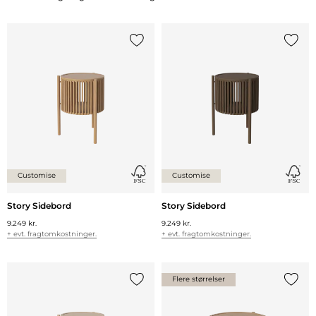
Tilføj {0} til listen
Tilføj 
Customise
Customise
Story Sidebord
Story Sidebord
9.249 kr.
9.249 kr.
+ evt. fragtomkostninger.
+ evt. fragtomkostninger.
Flere størrelser
Tilføj {0} til listen
Tilføj 