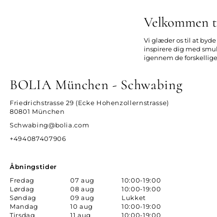
Velkommen ti
Vi glæder os til at byd
inspirere dig med smukt
igennem de forskellige m
BOLIA München - Schwabing
Friedrichstrasse 29 (Ecke Hohenzollernstrasse)
80801 München
Schwabing@bolia.com
+494087407906
Åbningstider
Fredag
07 aug
10:00-19:00
Lørdag
08 aug
10:00-19:00
Søndag
09 aug
Lukket
Mandag
10 aug
10:00-19:00
Tirsdag
11 aug
10:00-19:00