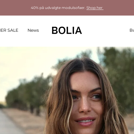
40% på udvalgte modulsofaer.
Shop her
ER SALE
News
Bu