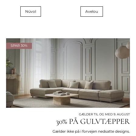
Núvol
Avelou
SPAR 30%
GÆLDER TIL OG MED 9. AUGUST
30% PÅ GULVTÆPPER
Gælder ikke på i forvejen nedsatte designs.