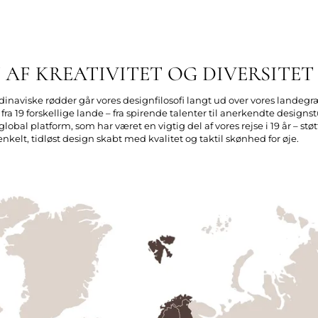
 AF KREATIVITET OG DIVERSITET
ndinaviske rødder går vores designfilosofi langt ud over vores landeg
ra 19 forskellige lande – fra spirende talenter til anerkendte desig
al platform, som har været en vigtig del af vores rejse i 19 år – støtt
enkelt, tidløst design skabt med kvalitet og taktil skønhed for øje.