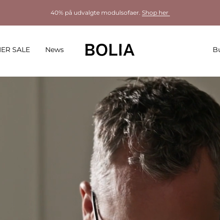
40% på udvalgte modulsofaer.
Shop her
ER SALE
News
Bu