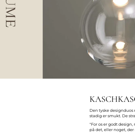
KASCHKASCH
Den tyske designduos m
stadig er smukt. De str
"For os er godt design,
på det, eller noget, der