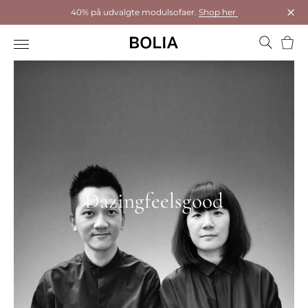
40% på udvalgte modulsofaer.
Shop her
Luk
Kurv
Dazingfeelsgood