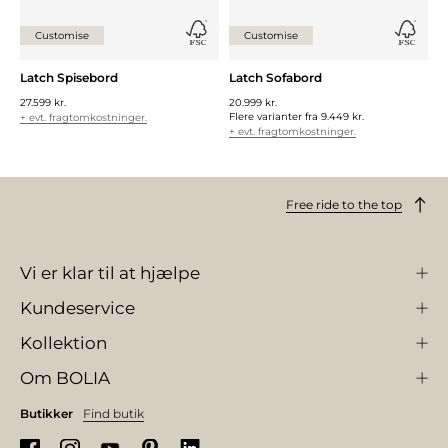
Customise
Customise
Latch Spisebord
Latch Sofabord
27.599 kr.
20.999 kr.
Flere varianter fra
9.449 kr.
+ evt. fragtomkostninger.
+ evt. fragtomkostninger.
Free ride to the top
Vi er klar til at hjælpe
Kundeservice
Kollektion
Om BOLIA
Butikker
Find butik