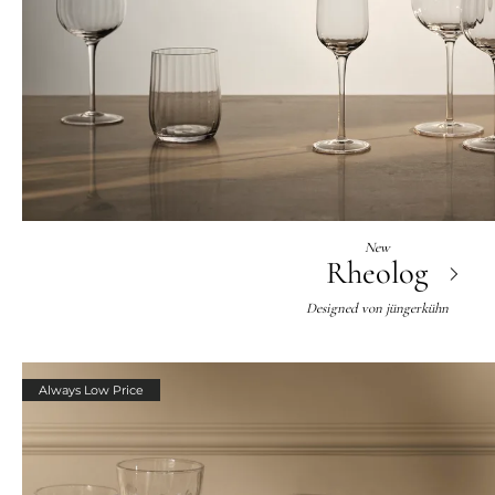
New
Rheolog
Designed von
jüngerkühn
Always Low Price