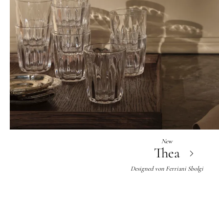
New
Thea
Designed von
Ferriani Sbolgi