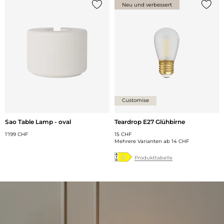
Neu und verbessert
{0} zur Liste hinzufügen
{0} zu
Customise
Sao Table Lamp - oval
Teardrop E27 Glühbirne
1'199 CHF
15 CHF
Mehrere Varianten ab
14 CHF
Produkttabelle