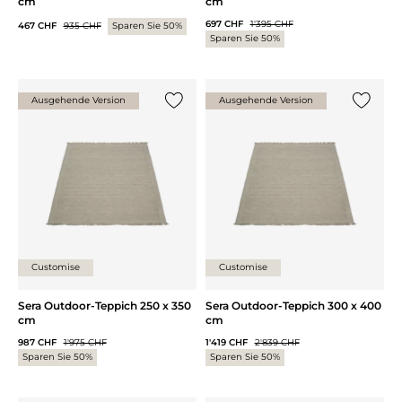
cm
cm
697 CHF
1'395 CHF
467 CHF
935 CHF
Sparen Sie 50%
Sparen Sie 50%
Ausgehende Version
Ausgehende Version
{0} zur Liste hinzufügen
{0} zur
Customise
Customise
Sera Outdoor-Teppich 250 x 350
Sera Outdoor-Teppich 300 x 400
cm
cm
987 CHF
1'975 CHF
1'419 CHF
2'839 CHF
Sparen Sie 50%
Sparen Sie 50%