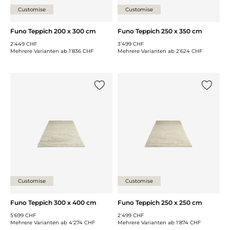
Customise
Customise
Funo Teppich 200 x 300 cm
Funo Teppich 250 x 350 cm
2'449 CHF
3'499 CHF
Mehrere Varianten ab
1'836 CHF
Mehrere Varianten ab
2'624 CHF
{0} zur Liste hinzufügen
{0} zur
Customise
Customise
Funo Teppich 300 x 400 cm
Funo Teppich 250 x 250 cm
5'699 CHF
2'499 CHF
Mehrere Varianten ab
4'274 CHF
Mehrere Varianten ab
1'874 CHF