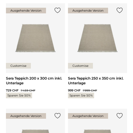
Ausgehende Version
Ausgehende Version
{0} zur Liste hinzufügen
{0} zur
Customise
Customise
Sera Teppich 200 x 300 cm inkl.
Sera Teppich 250 x 350 cm inkl.
Unterlage
Unterlage
729 CHF
1'459 CHF
999 CHF
1'999 CHF
Sparen Sie 50%
Sparen Sie 50%
Ausgehende Version
Ausgehende Version
{0} zur Liste hinzufügen
{0} zur