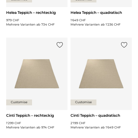
Helea Teppich – rechteckig
Helea Teppich – quadratisch
979 CHF
1'649 CHF
Mehrere Varianten ab
734 CHF
Mehrere Varianten ab
1'236 CHF
{0} zur Liste hinzufügen
{0} zur
Customise
Customise
Cinti Teppich – rechteckig
Cinti Teppich – quadratisch
1'299 CHF
2'199 CHF
Mehrere Varianten ab
974 CHF
Mehrere Varianten ab
1'649 CHF