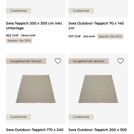
Customise
Customise
Sera Teppich 300 x 300 cm inkl.
Sera Outdoor-Teppich 70 x 140
Unterlage
cm
922 CHF
1'845 CHF
107 CHF
215 CHF
Sparen Sie 50%
Sparen Sie 50%
Ausgehende Version
Ausgehende Version
{0} zur Liste hinzufügen
{0} zur
Customise
Customise
Sera Outdoor-Teppich 170 x 240
Sera Outdoor-Teppich 200 x 300