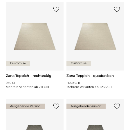
{0} zur Liste hinzufügen
{0} zur
Customise
Customise
Zana Teppich – rechteckig
Zana Teppich – quadratisch
949 CHF
1'649 CHF
Mehrere Varianten ab
711 CHF
Mehrere Varianten ab
1'236 CHF
Ausgehende Version
Ausgehende Version
{0} zur Liste hinzufügen
{0} zur