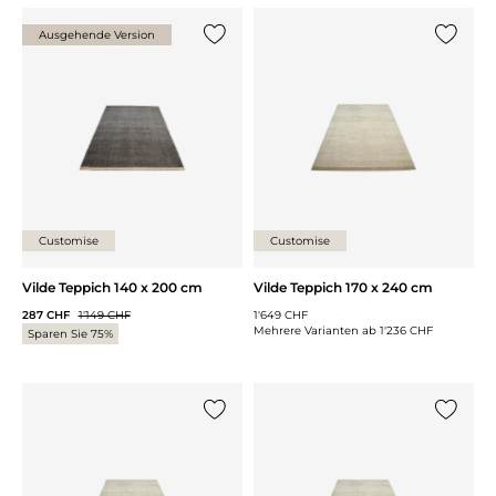
Ausgehende Version
{0} zur Liste hinzufügen
{0} zur
Customise
Customise
Vilde Teppich 140 x 200 cm
Vilde Teppich 170 x 240 cm
287 CHF
1'149 CHF
1'649 CHF
Mehrere Varianten ab
1'236 CHF
Sparen Sie 75%
{0} zur Liste hinzufügen
{0} zur