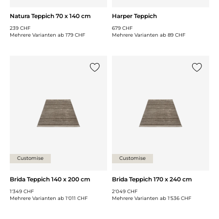
Natura Teppich 70 x 140 cm
Harper Teppich
239 CHF
679 CHF
Mehrere Varianten ab
179 CHF
Mehrere Varianten ab
89 CHF
{0} zur Liste hinzufügen
{0} zur
Customise
Customise
Brida Teppich 140 x 200 cm
Brida Teppich 170 x 240 cm
1'349 CHF
2'049 CHF
Mehrere Varianten ab
1'011 CHF
Mehrere Varianten ab
1'536 CHF