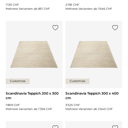
1'135 CHF
2'195 CHF
Mehrere Varianten ab
851 CHF
Mehrere Varianten ab
1'646 CHF
{0} zur Liste hinzufügen
{0} zur
Customise
Customise
Scandinavia Teppich 200 x 300
Scandinavia Teppich 300 x 400
cm
cm
1'809 CHF
3'525 CHF
Mehrere Varianten ab
1'356 CHF
Mehrere Varianten ab
2'643 CHF