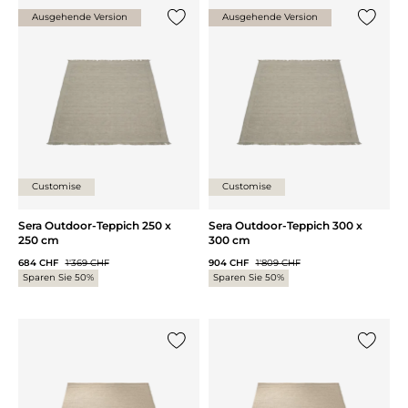
Ausgehende Version
Ausgehende Version
{0} zur Liste hinzufügen
{0} zur
Customise
Customise
Sera Outdoor-Teppich 250 x
Sera Outdoor-Teppich 300 x
250 cm
300 cm
684 CHF
1'369 CHF
904 CHF
1'809 CHF
Sparen Sie 50%
Sparen Sie 50%
{0} zur Liste hinzufügen
{0} zur