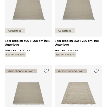
Customise
Customise
Sera Teppich 300 x 400 cm inkl.
Sera Teppich 250 x 250 cm inkl.
Unterlage
Unterlage
1'419 CHF
2'839 CHF
762 CHF
1'525 CHF
Sparen Sie 50%
Sparen Sie 50%
Ausgehende Version
Ausgehende Version
{0} zur Liste hinzufügen
{0} zur