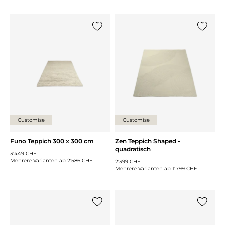
{0} zur Liste hinzufügen
{0} zur
Customise
Customise
Funo Teppich 300 x 300 cm
Zen Teppich Shaped -
quadratisch
3'449 CHF
Mehrere Varianten ab
2'586 CHF
2'399 CHF
Mehrere Varianten ab
1'799 CHF
{0} zur Liste hinzufügen
{0} zur