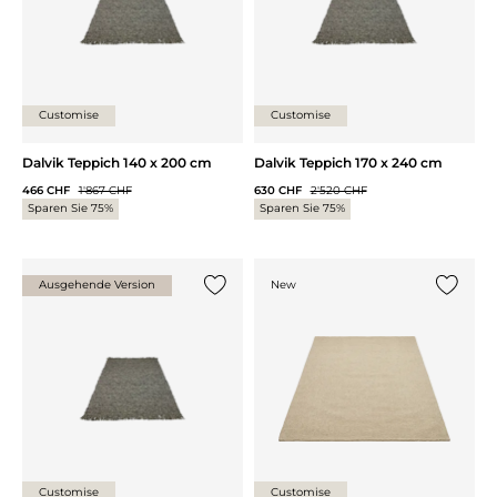
Customise
Customise
Dalvik Teppich 140 x 200 cm
Dalvik Teppich 170 x 240 cm
466 CHF
1'867 CHF
630 CHF
2'520 CHF
Sparen Sie 75%
Sparen Sie 75%
Ausgehende Version
New
{0} zur Liste hinzufügen
{0} zur
Customise
Customise