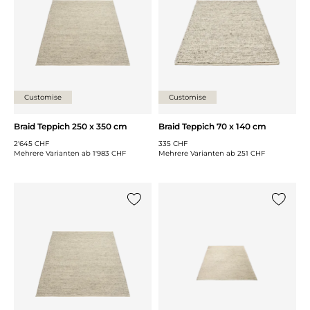
Customise
Customise
Braid Teppich 250 x 350 cm
Braid Teppich 70 x 140 cm
2'645 CHF
335 CHF
Mehrere Varianten ab
1'983 CHF
Mehrere Varianten ab
251 CHF
{0} zur Liste hinzufügen
{0} zur