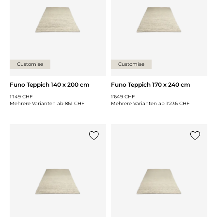
Customise
Customise
Funo Teppich 140 x 200 cm
Funo Teppich 170 x 240 cm
1'149 CHF
1'649 CHF
Mehrere Varianten ab
861 CHF
Mehrere Varianten ab
1'236 CHF
{0} zur Liste hinzufügen
{0} zur