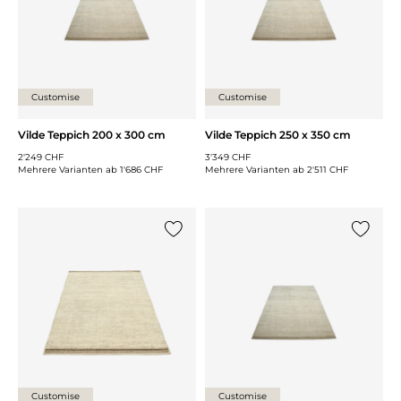
Customise
Customise
Vilde Teppich 200 x 300 cm
Vilde Teppich 250 x 350 cm
2'249 CHF
3'349 CHF
Mehrere Varianten ab
1'686 CHF
Mehrere Varianten ab
2'511 CHF
{0} zur Liste hinzufügen
{0} zur
Customise
Customise