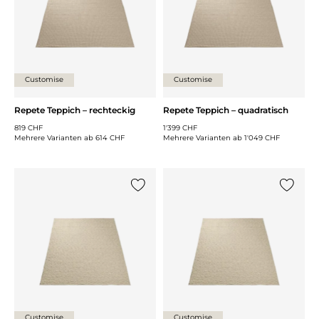
Customise
Customise
Repete Teppich – rechteckig
Repete Teppich – quadratisch
819 CHF
1'399 CHF
Mehrere Varianten ab
614 CHF
Mehrere Varianten ab
1'049 CHF
{0} zur Liste hinzufügen
{0} zur
Customise
Customise