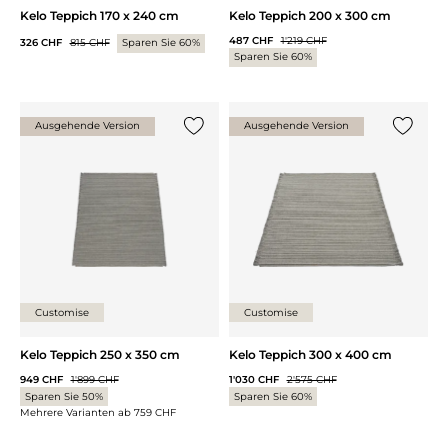
Kelo Teppich 170 x 240 cm
Kelo Teppich 200 x 300 cm
487 CHF
1'219 CHF
326 CHF
815 CHF
Sparen Sie 60%
Sparen Sie 60%
Ausgehende Version
Ausgehende Version
{0} zur Liste hinzufügen
{0} zur
Customise
Customise
Kelo Teppich 250 x 350 cm
Kelo Teppich 300 x 400 cm
949 CHF
1'899 CHF
1'030 CHF
2'575 CHF
Sparen Sie 50%
Sparen Sie 60%
Mehrere Varianten ab
759 CHF