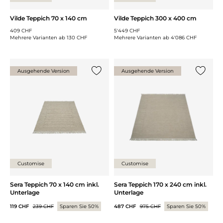
Vilde Teppich 70 x 140 cm
Vilde Teppich 300 x 400 cm
409 CHF
5'449 CHF
Mehrere Varianten ab
130 CHF
Mehrere Varianten ab
4'086 CHF
Ausgehende Version
Ausgehende Version
{0} zur Liste hinzufügen
{0} zur
Customise
Customise
Sera Teppich 70 x 140 cm inkl.
Sera Teppich 170 x 240 cm inkl.
Unterlage
Unterlage
119 CHF
239 CHF
Sparen Sie 50%
487 CHF
975 CHF
Sparen Sie 50%