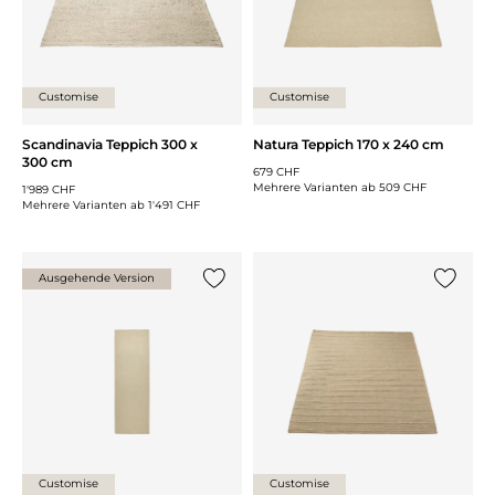
Customise
Customise
Scandinavia Teppich 300 x
Natura Teppich 170 x 240 cm
300 cm
679 CHF
Mehrere Varianten ab
509 CHF
1'989 CHF
Mehrere Varianten ab
1'491 CHF
Ausgehende Version
{0} zur Liste hinzufügen
{0} zur
Customise
Customise