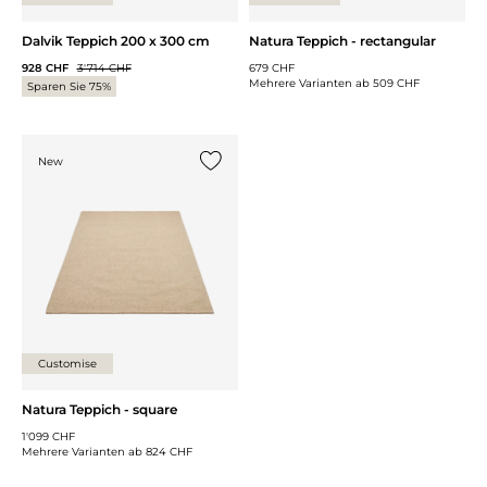
Dalvik Teppich 200 x 300 cm
Natura Teppich - rectangular
928 CHF
3'714 CHF
679 CHF
Mehrere Varianten ab
509 CHF
Sparen Sie 75%
New
{0} zur Liste hinzufügen
Customise
Natura Teppich - square
1'099 CHF
Mehrere Varianten ab
824 CHF