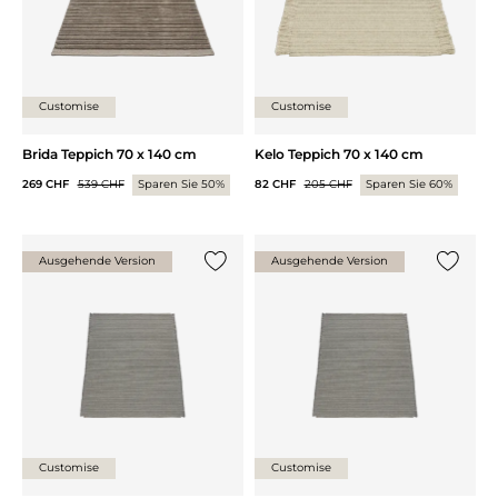
Customise
Customise
Brida Teppich 70 x 140 cm
Kelo Teppich 70 x 140 cm
269 CHF
539 CHF
Sparen Sie 50%
82 CHF
205 CHF
Sparen Sie 60%
Ausgehende Version
Ausgehende Version
{0} zur Liste hinzufügen
{0} zur
Customise
Customise