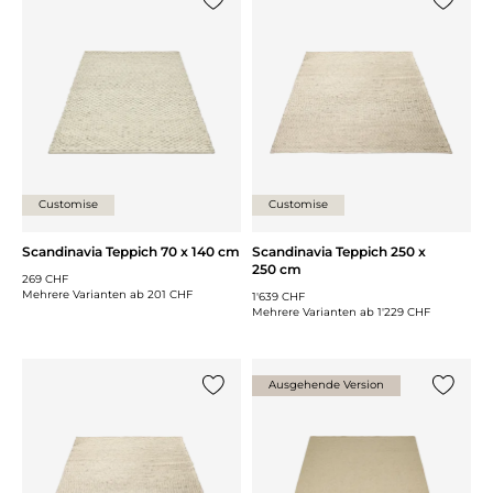
{0} zur Liste hinzufügen
{0} zur
Customise
Customise
Scandinavia Teppich 70 x 140 cm
Scandinavia Teppich 250 x
250 cm
269 CHF
Mehrere Varianten ab
201 CHF
1'639 CHF
Mehrere Varianten ab
1'229 CHF
Ausgehende Version
{0} zur Liste hinzufügen
{0} zur