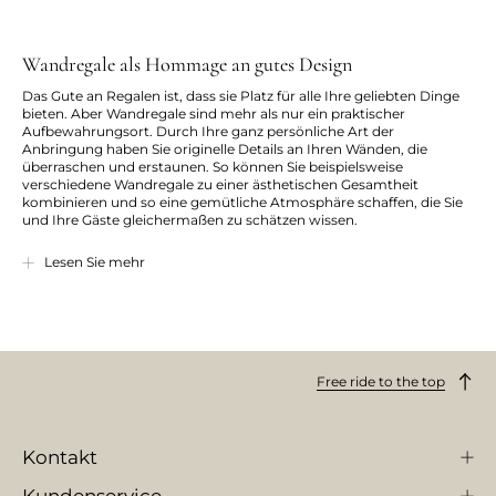
Wandregale als Hommage an gutes Design
Das Gute an Regalen ist, dass sie Platz für alle Ihre geliebten Dinge
bieten. Aber Wandregale sind mehr als nur ein praktischer
Aufbewahrungsort. Durch Ihre ganz persönliche Art der
Anbringung haben Sie originelle Details an Ihren Wänden, die
überraschen und erstaunen. So können Sie beispielsweise
verschiedene Wandregale zu einer ästhetischen Gesamtheit
kombinieren und so eine gemütliche Atmosphäre schaffen, die Sie
und Ihre Gäste gleichermaßen zu schätzen wissen.
Verwenden Sie unsere Regale kreativ und verwandeln Sie Ihre leeren
Lesen Sie mehr
Wände in einen fantastischen Ort, an dem Sie Ihre Lieblingsdinge
aufbewahren und präsentieren können. Aus unserer großen
Auswahl an Materialien und Farben finden Sie bestimmt das
Wandregal, das Ihre Bedürfnisse am besten erfüllt. Wählen Sie ein
Wandregal, in dem Ihre Dekorationsstücke gut zur Geltung
kommen. Dann sind Sie auch auf dem besten Wege, Ihre
Free ride to the top
Wohnungseinrichtung originell zu gestalten.
Wandregale für Ihre schönen Dekostücke
Kontakt
Wandregale lassen sich in allen Räumen anbringen. Lassen Sie sich
von Ihrer Fantasie leiten. Durch die Verwendung von Regalen in
mehreren Räumen erhalten Sie unendlich viele