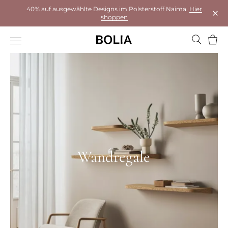
40% auf ausgewählte Designs im Polsterstoff Naima.
Hier
shoppen
Das 
Ware
Wandregale