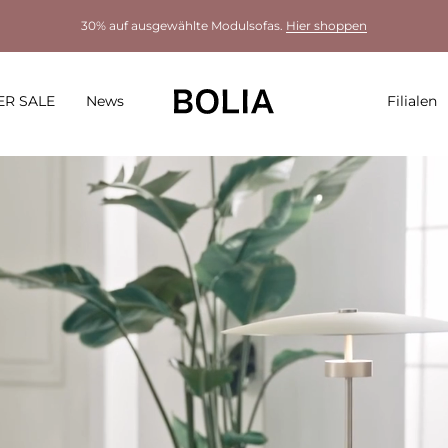
30% auf ausgewählte Modulsofas.
Hier shoppen
R SALE
News
Filialen