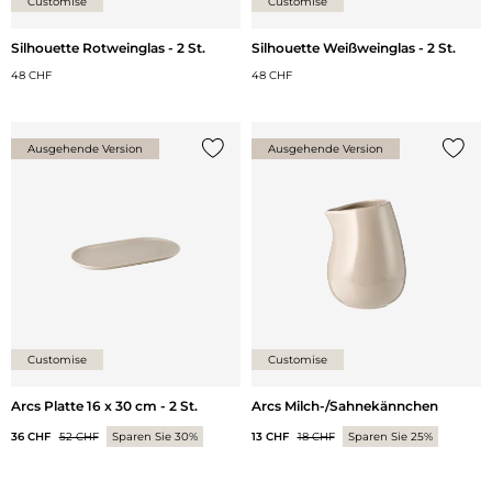
Customise
Customise
Silhouette Rotweinglas - 2 St.
Silhouette Weißweinglas - 2 St.
48 CHF
48 CHF
Ausgehende Version
Ausgehende Version
{0} zur Liste hinzufügen
{0} zu
Customise
Customise
Arcs Platte 16 x 30 cm - 2 St.
Arcs Milch-/Sahnekännchen
36 CHF
52 CHF
Sparen Sie 30%
13 CHF
18 CHF
Sparen Sie 25%