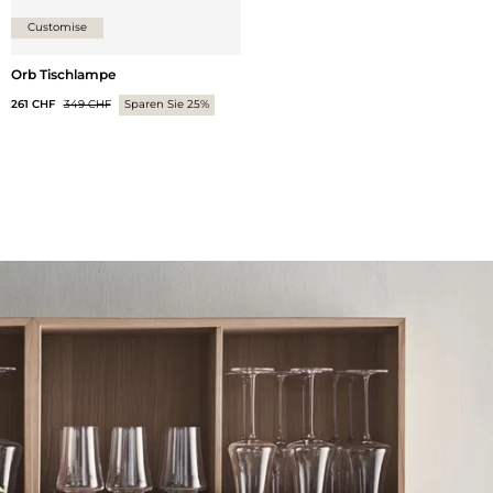
Customise
Orb Tischlampe
261 CHF
349 CHF
Sparen Sie 25%