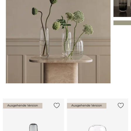
Ausgehende Version
Ausgehende Version
{0} zur Liste hinzufügen
{0} zu