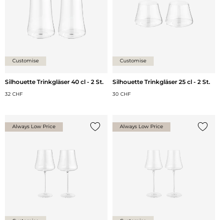
Customise
Customise
Silhouette Trinkgläser 40 cl - 2 St.
Silhouette Trinkgläser 25 cl - 2 St.
32 CHF
30 CHF
Always Low Price
Always Low Price
{0} zur Liste hinzufügen
{0} zu