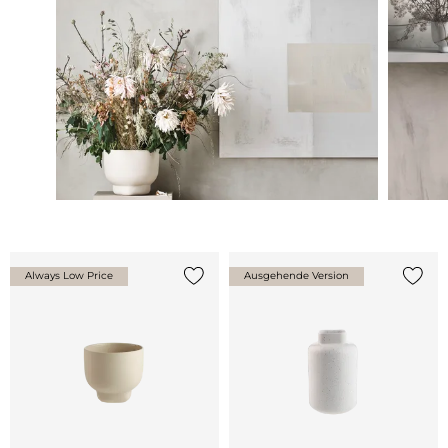
Always Low Price
Ausgehende Version
{0} zur Liste hinzufügen
{0} zu