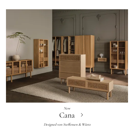
New
Cana
Designed von
Steffensen & Würtz