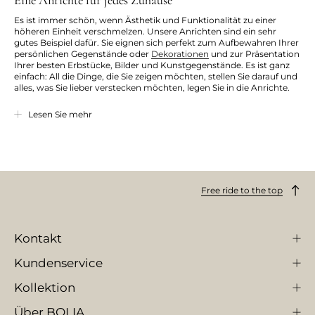
Es ist immer schön, wenn Ästhetik und Funktionalität zu einer
höheren Einheit verschmelzen. Unsere Anrichten sind ein sehr
gutes Beispiel dafür. Sie eignen sich perfekt zum Aufbewahren Ihrer
persönlichen Gegenstände oder
Dekorationen
und zur Präsentation
Ihrer besten Erbstücke, Bilder und Kunstgegenstände. Es ist ganz
einfach: All die Dinge, die Sie zeigen möchten, stellen Sie darauf und
alles, was Sie lieber verstecken möchten, legen Sie in die Anrichte.
Unsere Anrichten und Sideboards können für viele Zwecke
Lesen Sie mehr
verwendet werden. Wenn Sie zum Beispiel nach einem schönen
Fernsehtisch suchen, der Ihnen gute Aufbewahrungsmöglichkeiten
bietet und einfach großartig aussieht, dann sollten Sie unbedingt
einen Blick auf unsere Anrichten werfen. Sie verleihen Ihrer
Fernsehecke die klassische Schlichtheit des skandinavischen
Designs, sodass Sie immer gerne hinschauen, egal ob der Fernseher
Free ride to the top
an oder aus ist. Sehen Sie sich die große Auswahl an tollen
Anrichten auf dieser Seite an und lassen Sie sich inspirieren.
Tolle Anrichten und Sideboards mit Persönlichkeit
Kontakt
Wir bieten eine große Auswahl an schönen Anrichten in
verschiedenen Farben, Größen und Materialien. Der gemeinsame
Kundenservice
Nenner ist ein stilvolles skandinavisches Design, das sowohl von
den Designklassikern der Vergangenheit als auch von den
Kollektion
angesagten Trends des heutigen Möbeldesigns inspiriert ist. Tolle
Details und extravagante Materialkombinationen prägen die
Über BOLIA