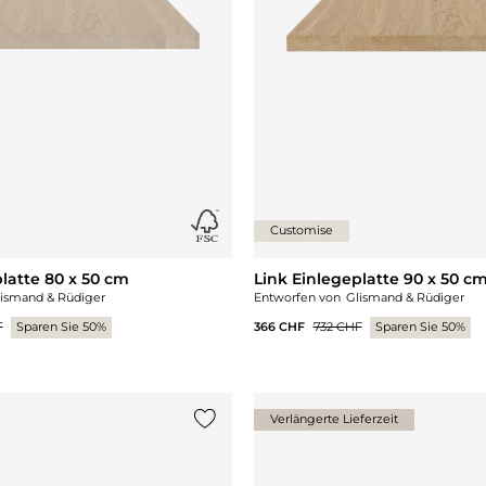
Customise
latte 80 x 50 cm
Link Einlegeplatte 90 x 50 c
lismand & Rüdiger
Entworfen von
Glismand & Rüdiger
F
Sparen Sie 50%
366 CHF
732 CHF
Sparen Sie 50%
Verlängerte Lieferzeit
gen
{0} zur Liste hinzufügen