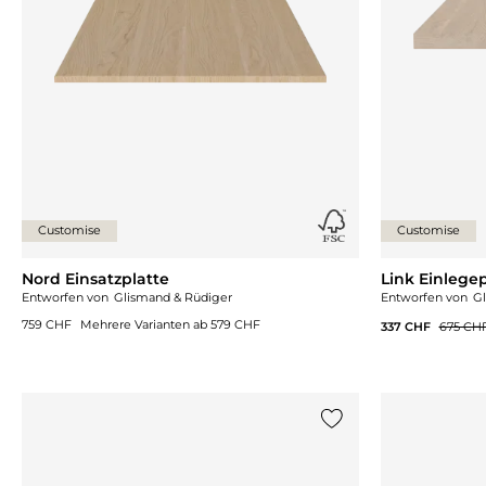
Customise
Customise
Nord Einsatzplatte
Link Einlegep
Entworfen von
Glismand & Rüdiger
Entworfen von
G
759 CHF
Mehrere Varianten ab
579 CHF
337 CHF
675 CH
{0} zur Liste hinzufü