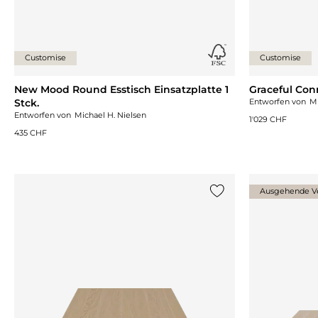
Customise
Customise
New Mood Round Esstisch Einsatzplatte 1
Graceful Conn
Stck.
Entworfen von
Mi
Entworfen von
Michael H. Nielsen
1'029 CHF
435 CHF
Ausgehende Ve
{0} zur Liste hinzufü