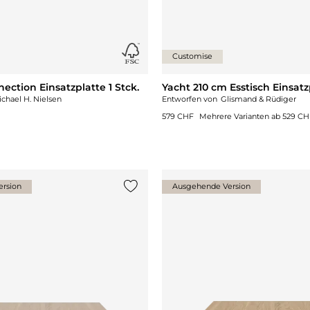
Customise
ection Einsatzplatte 1 Stck.
Yacht 210 cm Esstisch Einsatzp
chael H. Nielsen
Entworfen von
Glismand & Rüdiger
579 CHF
Mehrere Varianten ab
529 CH
rsion
Ausgehende Version
gen
{0} zur Liste hinzufügen