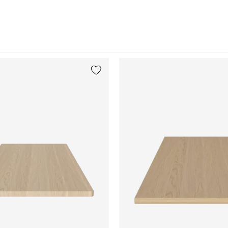
gen
{0} zur Liste hinzufügen