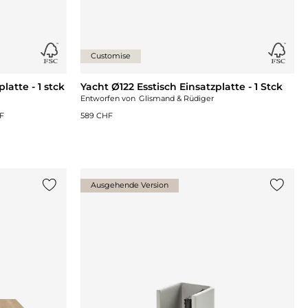
Customise
latte - 1 stck
Yacht Ø122 Esstisch Einsatzplatte - 1 Stck
Entworfen von
Glismand & Rüdiger
F
589 CHF
Ausgehende Version
{0} zur Liste hinzufügen
{0} zu