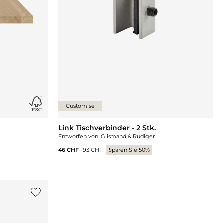
Customise
m
Link Tischverbinder - 2 Stk.
Entworfen von
Glismand & Rüdiger
46 CHF
93 CHF
Sparen Sie 50%
{0} zur Liste hinzufügen