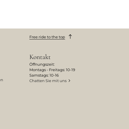
Free ride to the top
Kontakt
Öffnungszeit:
Montags - Freitags: 10-19
Samstags: 10-16
en
Chatten Sie mit uns