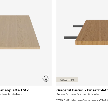
Customise
ziehplatte 1 Stk.
Graceful Esstisch Einsatzplatt
chael H. Nielsen
Entworfen von
Michael H. Nielsen
1'799 CHF
Mehrere Varianten ab
1'149