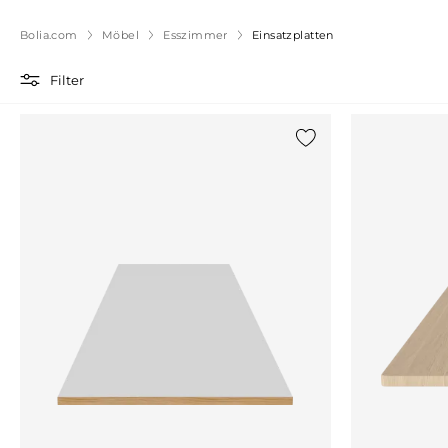
Bolia.com
Möbel
Esszimmer
Einsatzplatten
Filter
{0} zur Liste hinzufü