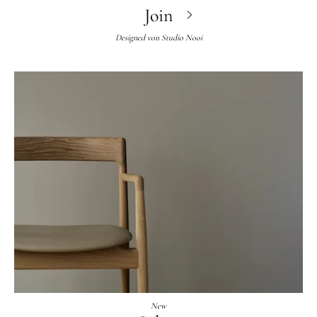
Join
Designed von
Studio Nooi
New