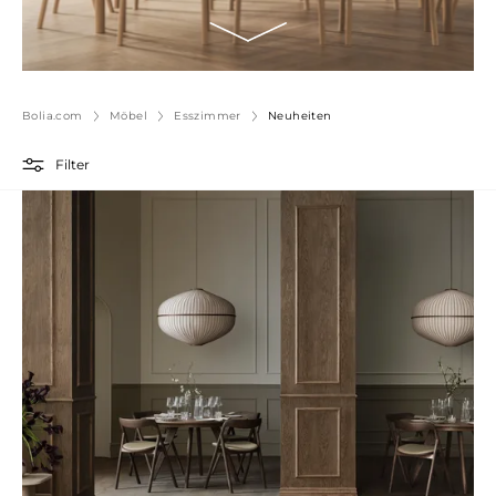
Bolia.com
Möbel
Esszimmer
Neuheiten
Filter