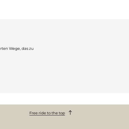
hrten Wege, das zu
Free ride to the top