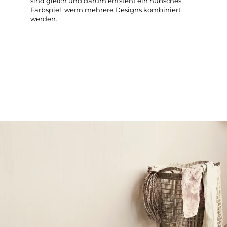
sind gleich und darum entsteht ein hübsches
Farbspiel, wenn mehrere Designs kombiniert
werden.