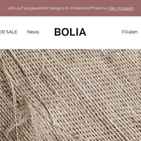
40% auf ausgewählte Designs im Polsterstoff Naima.
Hier shoppen
R SALE
News
Filialen