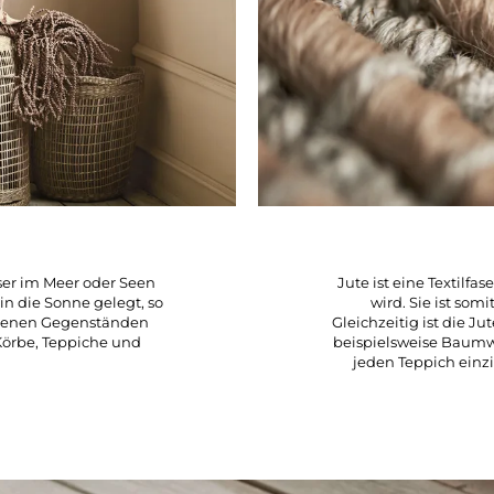
sser im Meer oder Seen
Jute ist eine Textilfa
n die Sonne gelegt, so
wird. Sie ist som
iedenen Gegenständen
Gleichzeitig ist die J
Körbe, Teppiche und
beispielsweise Baumw
jeden Teppich einz