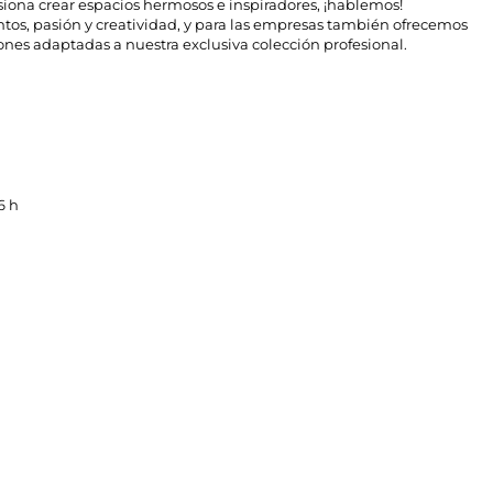
pasiona crear espacios hermosos e inspiradores, ¡hablemos!
s, pasión y creatividad,
y para las empresas también ofrecemos
ones adaptadas a nuestra exclusiva colección profesional.
6 h