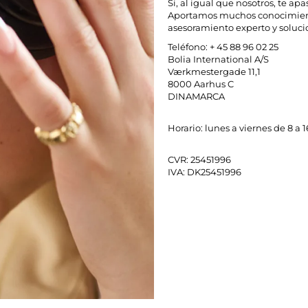
Si, al igual que nosotros, te a
Aportamos muchos conocimiento
asesoramiento experto y soluci
Teléfono:
+ 45 88 96 02 25
Bolia International A/S
Værkmestergade 11,1
8000 Aarhus C
DINAMARCA
Horario: lunes a viernes de 8 a 1
CVR: 25451996
IVA: DK25451996