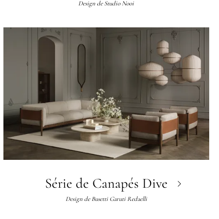
Design de
Studio Nooi
Série de Canapés Dive
Design de
Busetti Garuti Redaelli